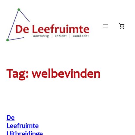
Ga
naar
de
inhoud
Tag:
welbevinden
De
Leefruimte
Uitbreidinge