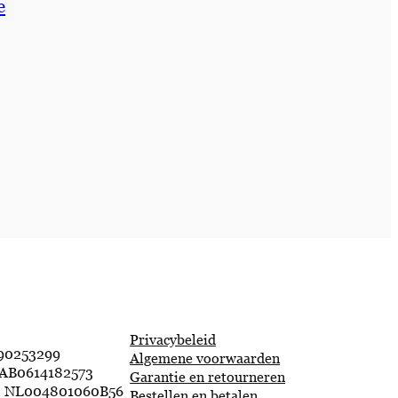
e
Privacybeleid
90253299
Algemene voorwaarden
AB0614182573
Garantie en retourneren
 NL004801060B56
Bestellen en betalen